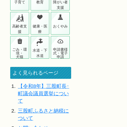
子育て
教育
障がい者
支援
高齢者支
健康・医
おくやみ
援
療
ごみ・環
申請書様
水道・下
境・
式・電子
水道
犬猫
申請
よく見られるページ
1.
【令和8年】三股町長･
町議会議員選挙につい
て
2.
三股町ふるさと納税に
ついて