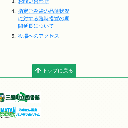
3.
お問い合わせ
4.
指定ごみ袋の品薄状況
に対する臨時措置の期
間延長について
5.
役場へのアクセス
トップに戻る