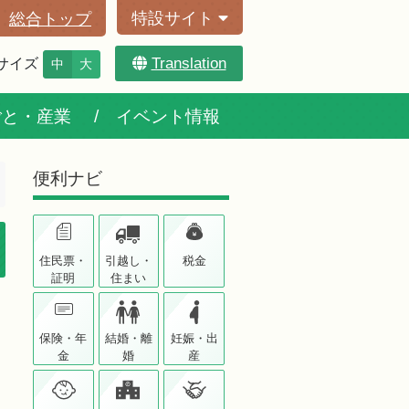
特設サイト
総合トップ
Translation
サイズ
中
大
ごと・産業
イベント情報
便利ナビ
住民票・
引越し・
税金
証明
住まい
保険・年
結婚・離
妊娠・出
金
婚
産