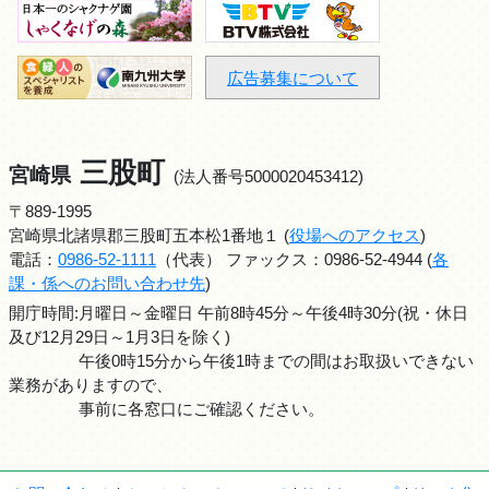
広告募集について
三股町
宮崎県
(法人番号5000020453412)
〒889-1995
宮崎県北諸県郡三股町五本松1番地１ (
役場へのアクセス
)
電話：
0986-52-1111
（代表） ファックス：0986-52-4944 (
各
課・係へのお問い合わせ先
)
開庁時間:月曜日～金曜日 午前8時45分～午後4時30分(祝・休日
及び12月29日～1月3日を除く)
午後0時15分から午後1時までの間はお取扱いできない
業務がありますので、
事前に各窓口にご確認ください。