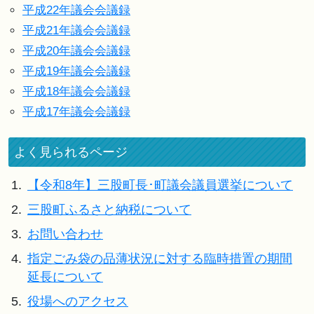
平成22年議会会議録
平成21年議会会議録
平成20年議会会議録
平成19年議会会議録
平成18年議会会議録
平成17年議会会議録
よく見られるページ
1.
【令和8年】三股町長･町議会議員選挙について
2.
三股町ふるさと納税について
3.
お問い合わせ
4.
指定ごみ袋の品薄状況に対する臨時措置の期間
延長について
5.
役場へのアクセス