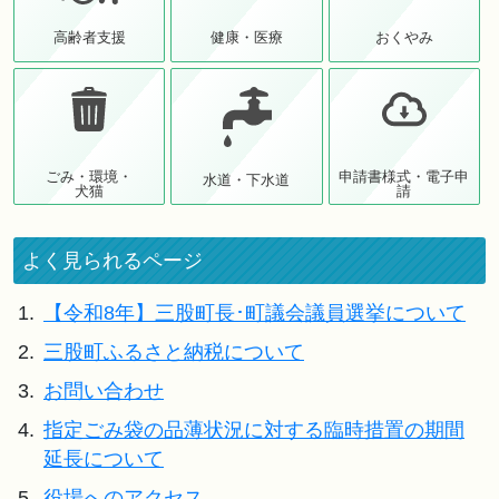
高齢者支援
健康・医療
おくやみ
ごみ・環境・
申請書様式・電子申
水道・下水道
犬猫
請
よく見られるページ
1.
【令和8年】三股町長･町議会議員選挙について
2.
三股町ふるさと納税について
3.
お問い合わせ
4.
指定ごみ袋の品薄状況に対する臨時措置の期間
延長について
5.
役場へのアクセス