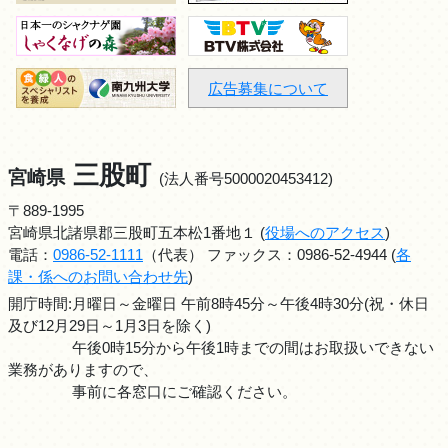
広告募集について
三股町
宮崎県
(法人番号5000020453412)
〒889-1995
宮崎県北諸県郡三股町五本松1番地１ (
役場へのアクセス
)
電話：
0986-52-1111
（代表） ファックス：0986-52-4944 (
各
課・係へのお問い合わせ先
)
開庁時間:月曜日～金曜日 午前8時45分～午後4時30分(祝・休日
及び12月29日～1月3日を除く)
午後0時15分から午後1時までの間はお取扱いできない
業務がありますので、
事前に各窓口にご確認ください。