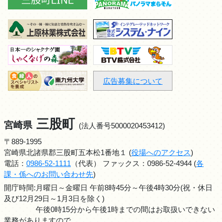
広告募集について
三股町
宮崎県
(法人番号5000020453412)
〒889-1995
宮崎県北諸県郡三股町五本松1番地１ (
役場へのアクセス
)
電話：
0986-52-1111
（代表） ファックス：0986-52-4944 (
各
課・係へのお問い合わせ先
)
開庁時間:月曜日～金曜日 午前8時45分～午後4時30分(祝・休日
及び12月29日～1月3日を除く)
午後0時15分から午後1時までの間はお取扱いできない
業務がありますので、