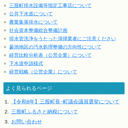
三股町排水設備等指定工事店について
公共下水道について
農業集落排水について
社会資本整備総合整備計画
排水管洗浄をうたった清掃業者にご注意ください
蓼池地区の汚水処理整備の方向性について
経営比較分析表（公営企業）について
下水道申請様式
経営戦略（公営企業）について
よく見られるページ
1.
【令和8年】三股町長･町議会議員選挙について
2.
三股町ふるさと納税について
3.
お問い合わせ