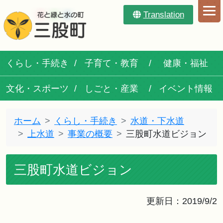
Translation
くらし・手続き
子育て・教育
健康・福祉
文化・スポーツ
しごと・産業
イベント情報
ホーム
くらし・手続き
水道・下水道
上水道
事業の概要
三股町水道ビジョン
三股町水道ビジョン
更新日：2019/9/2