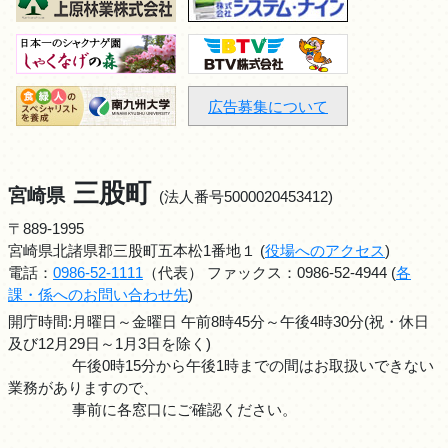
広告募集について
三股町
宮崎県
(法人番号5000020453412)
〒889-1995
宮崎県北諸県郡三股町五本松1番地１ (
役場へのアクセス
)
電話：
0986-52-1111
（代表） ファックス：0986-52-4944 (
各
課・係へのお問い合わせ先
)
開庁時間:月曜日～金曜日 午前8時45分～午後4時30分(祝・休日
及び12月29日～1月3日を除く)
午後0時15分から午後1時までの間はお取扱いできない
業務がありますので、
事前に各窓口にご確認ください。