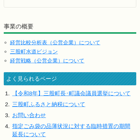
事業の概要
経営比較分析表（公営企業）について
三股町水道ビジョン
経営戦略（公営企業）について
よく見られるページ
1.
【令和8年】三股町長･町議会議員選挙について
2.
三股町ふるさと納税について
3.
お問い合わせ
4.
指定ごみ袋の品薄状況に対する臨時措置の期間
延長について