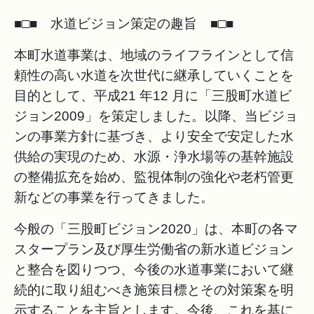
■□■ 水道ビジョン策定の趣旨 ■□■
本町⽔道事業は、地域のライフラインとして信
頼性の⾼い⽔道を次世代に継承していくことを
⽬的として、平成21 年12 ⽉に「三股町⽔道ビ
ジョン2009」を策定しました。以降、当ビジョ
ンの事業⽅針に基づき、より安全で安定した⽔
供給の実現のため、⽔源・浄⽔場等の基幹施設
の整備拡充を始め、監視体制の強化や⽼朽管更
新などの事業を⾏ってきました。
今般の「三股町ビジョン2020」は、本町の各マ
スタープラン及び厚⽣労働省の新⽔道ビジョン
と整合を図りつつ、今後の⽔道事業において継
続的に取り組むべき施策⽬標とその対策案を明
⽰することを主旨とします。今後、これを基に