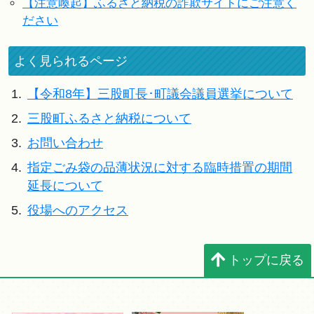
【注意喚起】ふるさと納税の詐欺サイトにご注意く
ださい
よく見られるページ
1.
【令和8年】三股町長･町議会議員選挙について
2.
三股町ふるさと納税について
3.
お問い合わせ
4.
指定ごみ袋の品薄状況に対する臨時措置の期間
延長について
5.
役場へのアクセス
トップに戻る