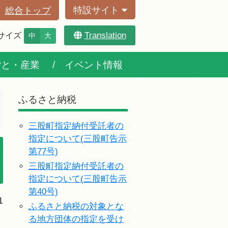
特設サイト
総合トップ
Translation
サイズ
中
大
ごと・産業
イベント情報
ふるさと納税
三股町指定納付受託者の
指定について(三股町告示
第77号)
三股町指定納付受託者の
指定について(三股町告示
第40号)
1
ふるさと納税の対象とな
る地方団体の指定を受け