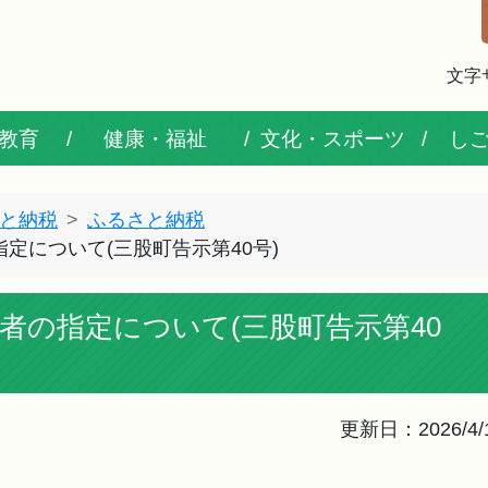
文字
教育
健康・福祉
文化・スポーツ
し
と納税
ふるさと納税
定について(三股町告示第40号)
者の指定について(三股町告示第40
更新日：2026/4/