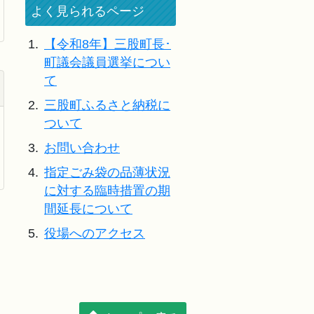
よく見られるページ
1.
【令和8年】三股町長･
町議会議員選挙につい
て
2.
三股町ふるさと納税に
ついて
3.
お問い合わせ
4.
指定ごみ袋の品薄状況
に対する臨時措置の期
間延長について
5.
役場へのアクセス