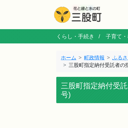
くらし・手続き
子育て・
ホーム
町政情報
ふるさ
三股町指定納付受託者の指
三股町指定納付受託
号)