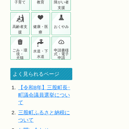
子育て
教育
障がい者
支援
高齢者支
健康・医
おくやみ
援
療
ごみ・環
申請書様
水道・下
境・
式・電子
水道
犬猫
申請
よく見られるページ
1.
【令和8年】三股町長･
町議会議員選挙につい
て
2.
三股町ふるさと納税に
ついて