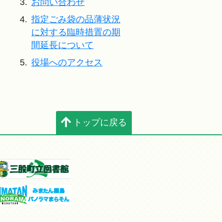
3.
お問い合わせ
4.
指定ごみ袋の品薄状況
に対する臨時措置の期
間延長について
5.
役場へのアクセス
トップに戻る