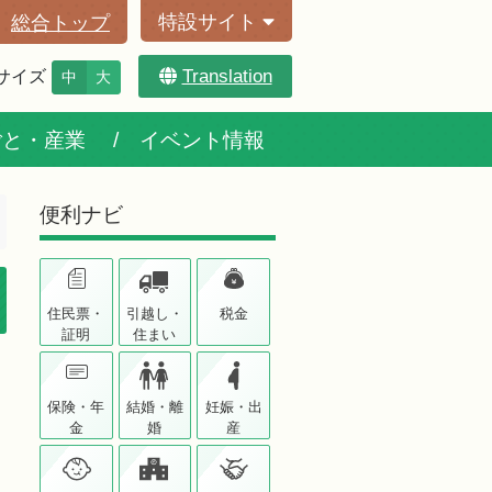
特設サイト
総合トップ
Translation
サイズ
中
大
ごと・産業
イベント情報
便利ナビ
住民票・
引越し・
税金
証明
住まい
保険・年
結婚・離
妊娠・出
金
婚
産