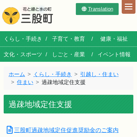
Translation
くらし・手続き
子育て・教育
健康・福祉
文化・スポーツ
しごと・産業
イベント情報
ホーム
くらし・手続き
引越し・住まい
住まい
過疎地域定住支援
過疎地域定住支援
三股町過疎地域定住促進奨励金のご案内