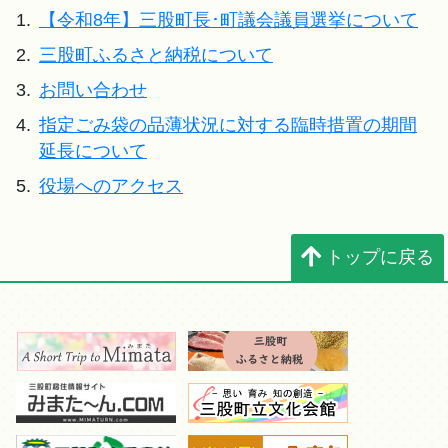
1.
【令和8年】三股町長･町議会議員選挙について
2.
三股町ふるさと納税について
3.
お問い合わせ
4.
指定ごみ袋の品薄状況に対する臨時措置の期間
延長について
5.
役場へのアクセス
トップに戻る