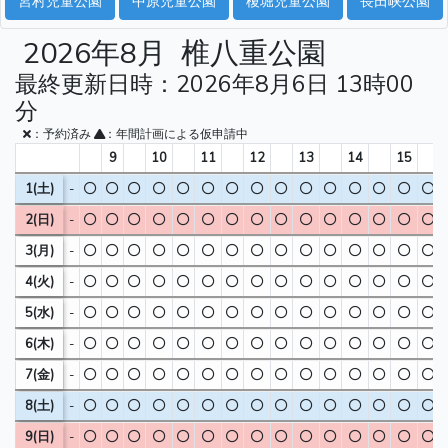
宮村児童公園
中原児童公園
榎堀児童公園
長田峡公園
2026年8月
椎八重公園
最終更新日時：2026年8月6日 13時00
分
：予約済み
：年間計画による仮申請中
9
10
11
12
13
14
15
1(土)
-
2(日)
-
3(月)
-
4(火)
-
5(水)
-
6(木)
-
7(金)
-
8(土)
-
9(日)
-