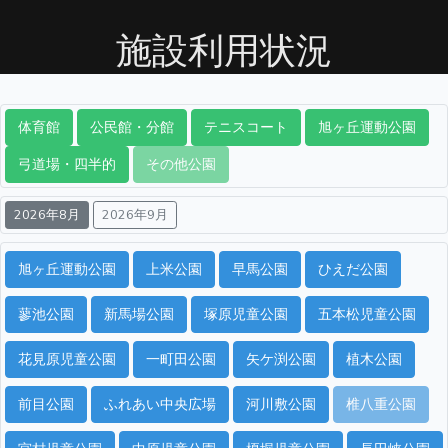
施設利用状況
体育館
公民館・分館
テニスコート
旭ヶ丘運動公園
弓道場・四半的
その他公園
2026年8月
2026年9月
旭ヶ丘運動公園
上米公園
早馬公園
ひえだ公園
蓼池公園
新馬場公園
塚原児童公園
五本松児童公園
花見原児童公園
一町田公園
矢ケ渕公園
植木公園
前目公園
ふれあい中央広場
河川敷公園
椎八重公園