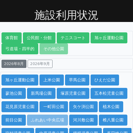
施設利用状況
体育館
公民館・分館
テニスコート
旭ヶ丘運動公園
弓道場・四半的
その他公園
2026年8月
2026年9月
旭ヶ丘運動公園
上米公園
早馬公園
ひえだ公園
蓼池公園
新馬場公園
塚原児童公園
五本松児童公園
花見原児童公園
一町田公園
矢ケ渕公園
植木公園
前目公園
ふれあい中央広場
河川敷公園
椎八重公園