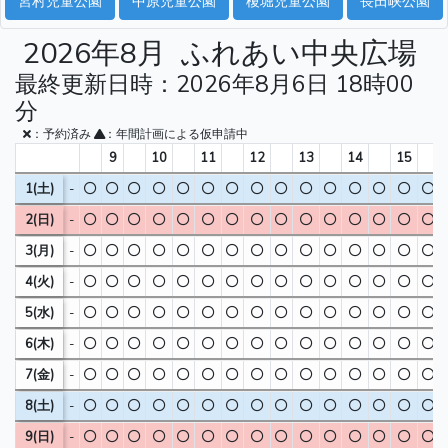
宮村児童公園
中原児童公園
榎堀児童公園
長田峡公園
2026年8月
ふれあい中央広場
最終更新日時：2026年8月6日 18時00
分
：予約済み
：年間計画による仮申請中
9
10
11
12
13
14
15
1(土)
-
2(日)
-
3(月)
-
4(火)
-
5(水)
-
6(木)
-
7(金)
-
8(土)
-
9(日)
-