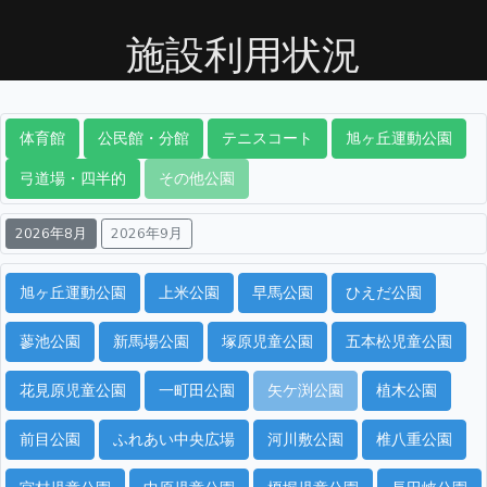
施設利用状況
体育館
公民館・分館
テニスコート
旭ヶ丘運動公園
弓道場・四半的
その他公園
2026年8月
2026年9月
旭ヶ丘運動公園
上米公園
早馬公園
ひえだ公園
蓼池公園
新馬場公園
塚原児童公園
五本松児童公園
花見原児童公園
一町田公園
矢ケ渕公園
植木公園
前目公園
ふれあい中央広場
河川敷公園
椎八重公園