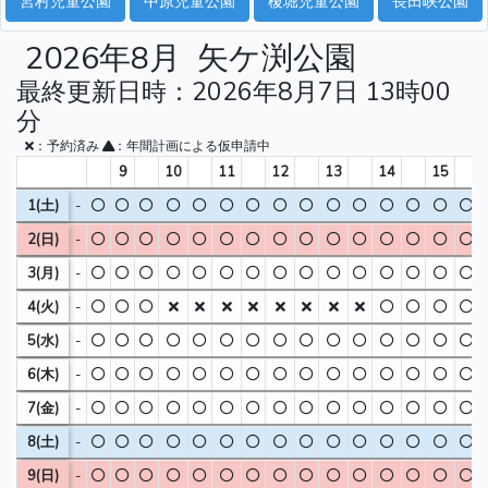
宮村児童公園
中原児童公園
榎堀児童公園
長田峡公園
2026年8月
矢ケ渕公園
最終更新日時：2026年8月7日 13時00
分
：予約済み
：年間計画による仮申請中
9
10
11
12
13
14
15
1(土)
-
2(日)
-
3(月)
-
4(火)
-
5(水)
-
6(木)
-
7(金)
-
8(土)
-
9(日)
-