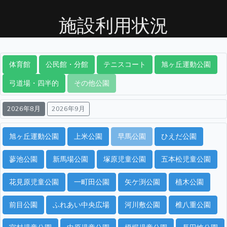
施設利用状況
体育館
公民館・分館
テニスコート
旭ヶ丘運動公園
弓道場・四半的
その他公園
2026年8月
2026年9月
旭ヶ丘運動公園
上米公園
早馬公園
ひえだ公園
蓼池公園
新馬場公園
塚原児童公園
五本松児童公園
花見原児童公園
一町田公園
矢ケ渕公園
植木公園
前目公園
ふれあい中央広場
河川敷公園
椎八重公園