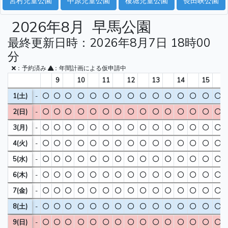
宮村児童公園
中原児童公園
榎堀児童公園
長田峡公園
2026年8月
早馬公園
最終更新日時：2026年8月7日 18時00
分
：予約済み
：年間計画による仮申請中
9
10
11
12
13
14
15
1(土)
-
2(日)
-
3(月)
-
4(火)
-
5(水)
-
6(木)
-
7(金)
-
8(土)
-
9(日)
-