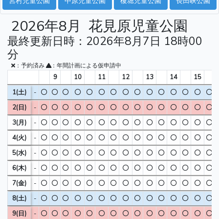
宮村児童公園
中原児童公園
榎堀児童公園
長田峡公園
2026年8月
花見原児童公園
最終更新日時：2026年8月7日 18時00
分
：予約済み
：年間計画による仮申請中
9
10
11
12
13
14
15
1(土)
-
2(日)
-
3(月)
-
4(火)
-
5(水)
-
6(木)
-
7(金)
-
8(土)
-
9(日)
-