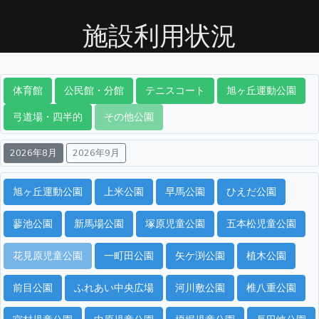
施設利用状況
体育館
公民館・分館
テニスコート
旭ヶ丘運動公園
弓道場・四半的
その他公園
2026年8月
2026年9月
旭ヶ丘運動公園
上米公園
早馬公園
ひえだ公園
蓼池公園
新馬場公園
塚原児童公園
五本松児童公園
花見原児童公園
一町田公園
矢ケ渕公園
植木公園
前目公園
ふれあい中央広場
河川敷公園
椎八重公園