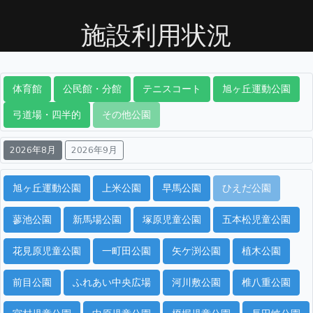
施設利用状況
体育館
公民館・分館
テニスコート
旭ヶ丘運動公園
弓道場・四半的
その他公園
2026年8月
2026年9月
旭ヶ丘運動公園
上米公園
早馬公園
ひえだ公園
蓼池公園
新馬場公園
塚原児童公園
五本松児童公園
花見原児童公園
一町田公園
矢ケ渕公園
植木公園
前目公園
ふれあい中央広場
河川敷公園
椎八重公園