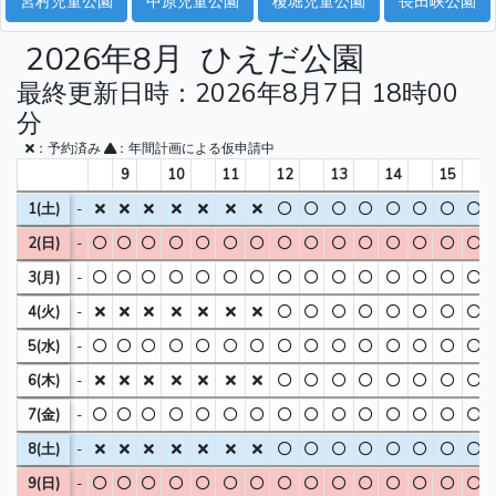
宮村児童公園
中原児童公園
榎堀児童公園
長田峡公園
2026年8月
ひえだ公園
最終更新日時：2026年8月7日 18時00
分
：予約済み
：年間計画による仮申請中
9
10
11
12
13
14
15
1(土)
-
2(日)
-
3(月)
-
4(火)
-
5(水)
-
6(木)
-
7(金)
-
8(土)
-
9(日)
-