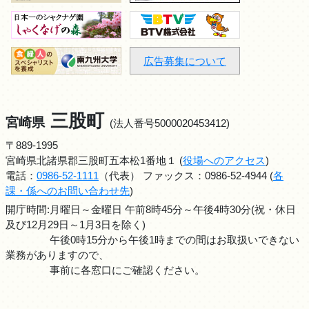
広告募集について
三股町
宮崎県
(法人番号5000020453412)
〒889-1995
宮崎県北諸県郡三股町五本松1番地１ (
役場へのアクセス
)
電話：
0986-52-1111
（代表） ファックス：0986-52-4944 (
各
課・係へのお問い合わせ先
)
開庁時間:月曜日～金曜日 午前8時45分～午後4時30分(祝・休日
及び12月29日～1月3日を除く)
午後0時15分から午後1時までの間はお取扱いできない
業務がありますので、
事前に各窓口にご確認ください。