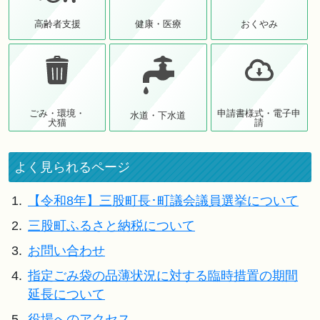
高齢者支援
健康・医療
おくやみ
ごみ・環境・
申請書様式・電子申
水道・下水道
犬猫
請
よく見られるページ
1.
【令和8年】三股町長･町議会議員選挙について
2.
三股町ふるさと納税について
3.
お問い合わせ
4.
指定ごみ袋の品薄状況に対する臨時措置の期間
延長について
5.
役場へのアクセス