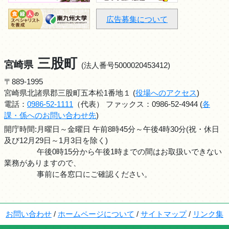
広告募集について
三股町
宮崎県
(法人番号5000020453412)
〒889-1995
宮崎県北諸県郡三股町五本松1番地１ (
役場へのアクセス
)
電話：
0986-52-1111
（代表） ファックス：0986-52-4944 (
各
課・係へのお問い合わせ先
)
開庁時間:月曜日～金曜日 午前8時45分～午後4時30分(祝・休日
及び12月29日～1月3日を除く)
午後0時15分から午後1時までの間はお取扱いできない
業務がありますので、
事前に各窓口にご確認ください。
お問い合わせ
/
ホームページについて
/
サイトマップ
/
リンク集