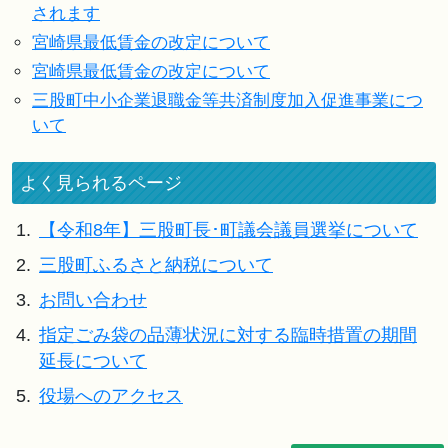
されます
宮崎県最低賃金の改定について
宮崎県最低賃金の改定について
三股町中小企業退職金等共済制度加入促進事業につ
いて
よく見られるページ
1.
【令和8年】三股町長･町議会議員選挙について
2.
三股町ふるさと納税について
3.
お問い合わせ
4.
指定ごみ袋の品薄状況に対する臨時措置の期間
延長について
5.
役場へのアクセス