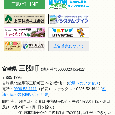
広告募集について
三股町
宮崎県
(法人番号5000020453412)
〒889-1995
宮崎県北諸県郡三股町五本松1番地１ (
役場へのアクセス
)
電話：
0986-52-1111
（代表） ファックス：0986-52-4944 (
各
課・係へのお問い合わせ先
)
開庁時間:月曜日～金曜日 午前8時45分～午後4時30分(祝・休日
及び12月29日～1月3日を除く)
午後0時15分から午後1時までの間はお取扱いできない