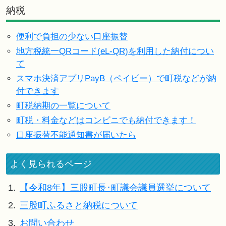
納税
便利で負担の少ない口座振替
地方税統一QRコード(eL-QR)を利用した納付につい
て
スマホ決済アプリPayB（ペイビー）で町税などが納
付できます
町税納期の一覧について
町税・料金などはコンビニでも納付できます！
口座振替不能通知書が届いたら
よく見られるページ
1.
【令和8年】三股町長･町議会議員選挙について
2.
三股町ふるさと納税について
3.
お問い合わせ