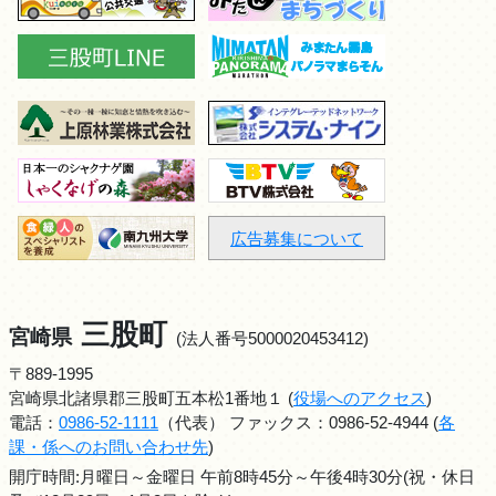
広告募集について
三股町
宮崎県
(法人番号5000020453412)
〒889-1995
宮崎県北諸県郡三股町五本松1番地１ (
役場へのアクセス
)
電話：
0986-52-1111
（代表） ファックス：0986-52-4944 (
各
課・係へのお問い合わせ先
)
開庁時間:月曜日～金曜日 午前8時45分～午後4時30分(祝・休日