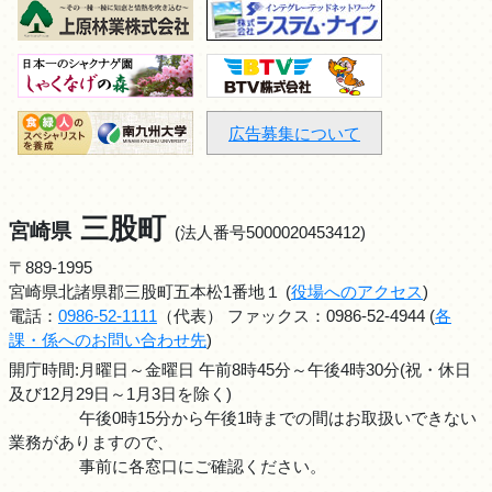
広告募集について
三股町
宮崎県
(法人番号5000020453412)
〒889-1995
宮崎県北諸県郡三股町五本松1番地１ (
役場へのアクセス
)
電話：
0986-52-1111
（代表） ファックス：0986-52-4944 (
各
課・係へのお問い合わせ先
)
開庁時間:月曜日～金曜日 午前8時45分～午後4時30分(祝・休日
及び12月29日～1月3日を除く)
午後0時15分から午後1時までの間はお取扱いできない
業務がありますので、
事前に各窓口にご確認ください。