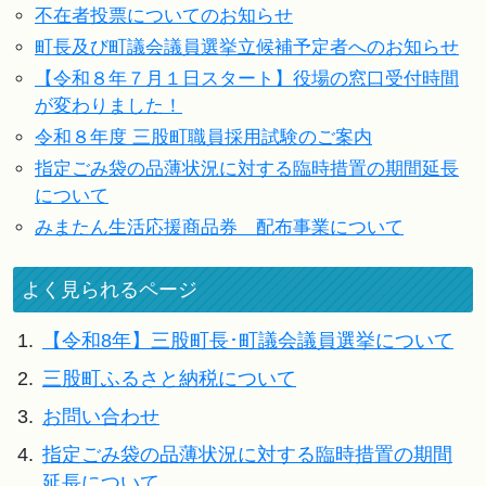
不在者投票についてのお知らせ
町長及び町議会議員選挙立候補予定者へのお知らせ
【令和８年７月１日スタート】役場の窓口受付時間
が変わりました！
令和８年度 三股町職員採用試験のご案内
指定ごみ袋の品薄状況に対する臨時措置の期間延長
について
みまたん生活応援商品券 配布事業について
よく見られるページ
1.
【令和8年】三股町長･町議会議員選挙について
2.
三股町ふるさと納税について
3.
お問い合わせ
4.
指定ごみ袋の品薄状況に対する臨時措置の期間
延長について