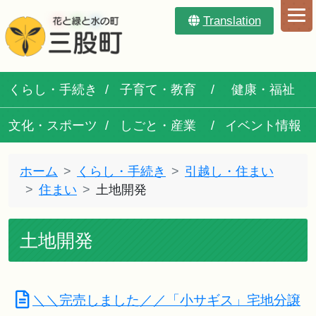
Translation
くらし・手続き
子育て・教育
健康・福祉
文化・スポーツ
しごと・産業
イベント情報
ホーム
くらし・手続き
引越し・住まい
住まい
土地開発
土地開発
＼＼完売しました／／「小サギス」宅地分譲