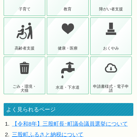
子育て
教育
障がい者支援
高齢者支援
健康・医療
おくやみ
ごみ・環境・
申請書様式・電子申
水道・下水道
犬猫
請
よく見られるページ
1.
【令和8年】三股町長･町議会議員選挙について
2.
三股町ふるさと納税について