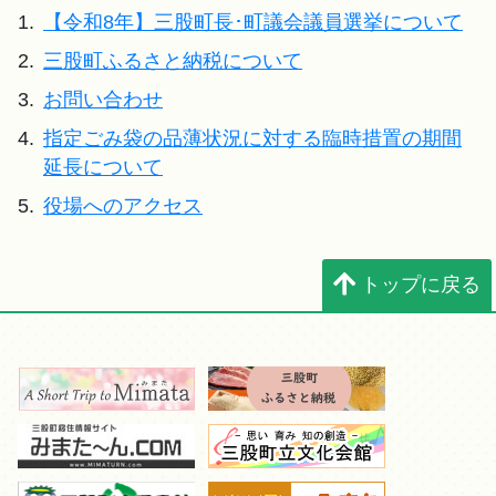
1.
【令和8年】三股町長･町議会議員選挙について
2.
三股町ふるさと納税について
3.
お問い合わせ
4.
指定ごみ袋の品薄状況に対する臨時措置の期間
延長について
5.
役場へのアクセス
トップに戻る