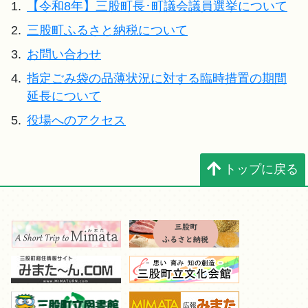
1.
【令和8年】三股町長･町議会議員選挙について
2.
三股町ふるさと納税について
3.
お問い合わせ
4.
指定ごみ袋の品薄状況に対する臨時措置の期間
延長について
5.
役場へのアクセス
トップに戻る