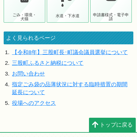
ごみ・環境・
申請書様式・電子申
水道・下水道
犬猫
請
よく見られるページ
1.
【令和8年】三股町長･町議会議員選挙について
2.
三股町ふるさと納税について
3.
お問い合わせ
4.
指定ごみ袋の品薄状況に対する臨時措置の期間
延長について
5.
役場へのアクセス
トップに戻る