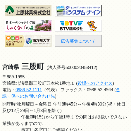
広告募集について
三股町
宮崎県
(法人番号5000020453412)
〒889-1995
宮崎県北諸県郡三股町五本松1番地１ (
役場へのアクセス
)
電話：
0986-52-1111
（代表） ファックス：0986-52-4944 (
各
課・係へのお問い合わせ先
)
開庁時間:月曜日～金曜日 午前8時45分～午後4時30分(祝・休日
及び12月29日～1月3日を除く)
午後0時15分から午後1時までの間はお取扱いできない
業務がありますので、
事前に各窓口にご確認ください。