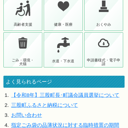
高齢者支援
健康・医療
おくやみ
ごみ・環境・
申請書様式・電子申
水道・下水道
犬猫
請
よく見られるページ
1.
【令和8年】三股町長･町議会議員選挙について
2.
三股町ふるさと納税について
3.
お問い合わせ
4.
指定ごみ袋の品薄状況に対する臨時措置の期間