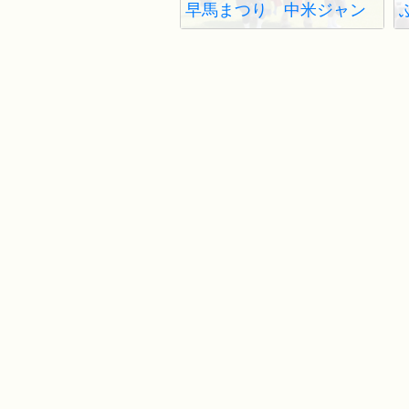
早馬まつり 中米ジャン
カン馬踊り