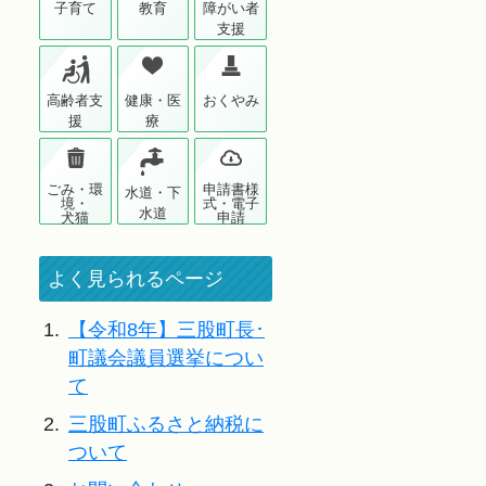
子育て
教育
障がい者
支援
高齢者支
健康・医
おくやみ
援
療
ごみ・環
申請書様
水道・下
境・
式・電子
水道
犬猫
申請
よく見られるページ
1.
【令和8年】三股町長･
町議会議員選挙につい
て
2.
三股町ふるさと納税に
ついて