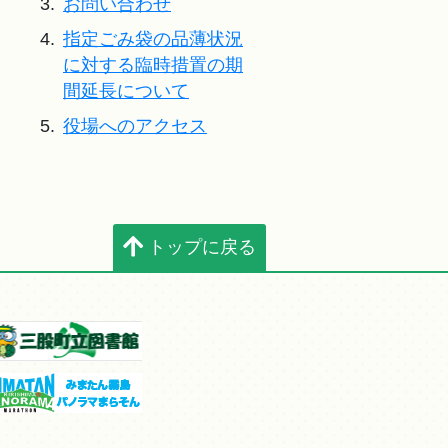
3.
お問い合わせ
4.
指定ごみ袋の品薄状況
に対する臨時措置の期
間延長について
5.
役場へのアクセス
トップに戻る