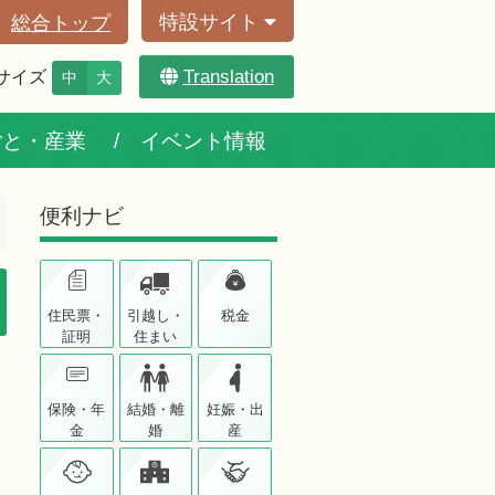
特設サイト
総合トップ
Translation
サイズ
中
大
ごと・産業
イベント情報
便利ナビ
住民票・
引越し・
税金
証明
住まい
保険・年
結婚・離
妊娠・出
金
婚
産