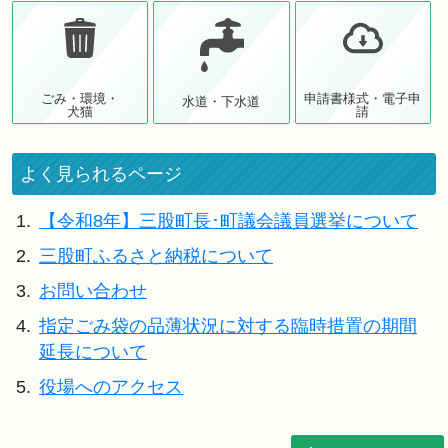
ごみ・環境・
申請書様式・電子申
水道・下水道
犬猫
請
よく見られるページ
1.
【令和8年】三股町長･町議会議員選挙について
2.
三股町ふるさと納税について
3.
お問い合わせ
4.
指定ごみ袋の品薄状況に対する臨時措置の期間
延長について
5.
役場へのアクセス