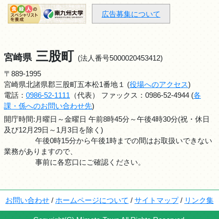
広告募集について
三股町
宮崎県
(法人番号5000020453412)
〒889-1995
宮崎県北諸県郡三股町五本松1番地１ (
役場へのアクセス
)
電話：
0986-52-1111
（代表） ファックス：0986-52-4944 (
各
課・係へのお問い合わせ先
)
開庁時間:月曜日～金曜日 午前8時45分～午後4時30分(祝・休日
及び12月29日～1月3日を除く)
午後0時15分から午後1時までの間はお取扱いできない
業務がありますので、
事前に各窓口にご確認ください。
お問い合わせ
/
ホームページについて
/
サイトマップ
/
リンク集