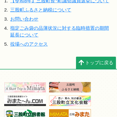
1.
【令和8年】三股町長･町議会議員選挙について
2.
三股町ふるさと納税について
3.
お問い合わせ
4.
指定ごみ袋の品薄状況に対する臨時措置の期間
延長について
5.
役場へのアクセス
トップに戻る