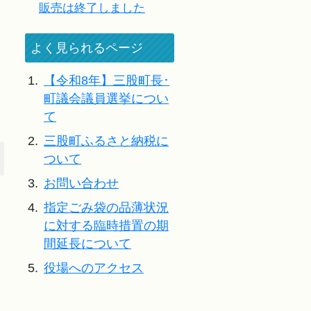
販売は終了しました
よく見られるページ
1.
【令和8年】三股町長･
町議会議員選挙につい
て
2.
三股町ふるさと納税に
ついて
3.
お問い合わせ
4.
指定ごみ袋の品薄状況
に対する臨時措置の期
間延長について
5.
役場へのアクセス