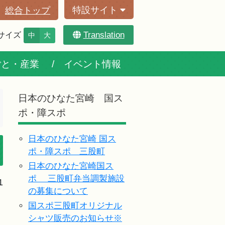
特設サイト
総合トップ
Translation
サイズ
中
大
ごと・産業
イベント情報
日本のひなた宮崎 国ス
ポ・障スポ
日本のひなた宮崎 国ス
ポ・障スポ 三股町
日本のひなた宮崎国ス
ポ 三股町弁当調製施設
1
の募集について
国スポ三股町オリジナル
シャツ販売のお知らせ※