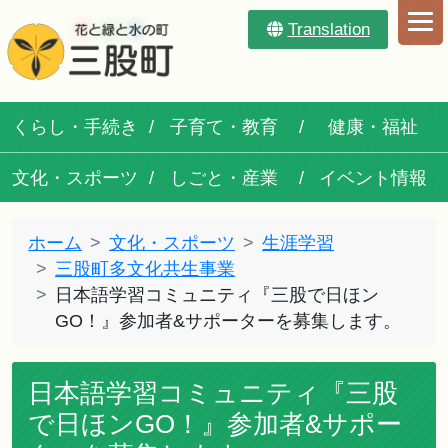
Translation
くらし・手続き
子育て・教育
健康・福祉
文化・スポーツ
しごと・産業
イベント情報
ホーム
文化・スポーツ
生涯学習
三股町多文化共生事業
日本語学習コミュニティ『三股で日ほン
GO！』参加者&サポーターを募集します。
日本語学習コミュニティ『三股
で日ほンGO！』参加者&サポー