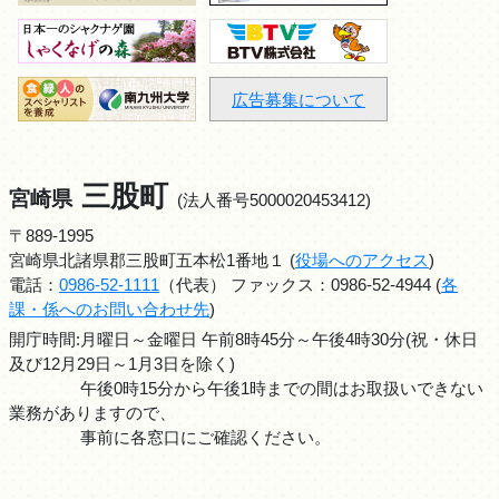
広告募集について
三股町
宮崎県
(法人番号5000020453412)
〒889-1995
宮崎県北諸県郡三股町五本松1番地１ (
役場へのアクセス
)
電話：
0986-52-1111
（代表） ファックス：0986-52-4944 (
各
課・係へのお問い合わせ先
)
開庁時間:月曜日～金曜日 午前8時45分～午後4時30分(祝・休日
及び12月29日～1月3日を除く)
午後0時15分から午後1時までの間はお取扱いできない
業務がありますので、
事前に各窓口にご確認ください。