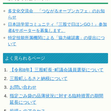
多文化交流会 「つながるオープンカフェ」のお知
らせ
日本語学習コミュニティ『三股で日ほンGO！』参加
者&サポーターを募集します。
特定技能所属機関による「協力確認書」の提出につ
いて
よく見られるページ
1.
【令和8年】三股町長･町議会議員選挙について
2.
三股町ふるさと納税について
3.
お問い合わせ
4.
指定ごみ袋の品薄状況に対する臨時措置の期間
延長について