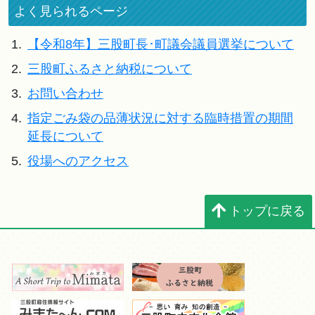
よく見られるページ
1.
【令和8年】三股町長･町議会議員選挙について
2.
三股町ふるさと納税について
3.
お問い合わせ
4.
指定ごみ袋の品薄状況に対する臨時措置の期間
延長について
5.
役場へのアクセス
トップに戻る