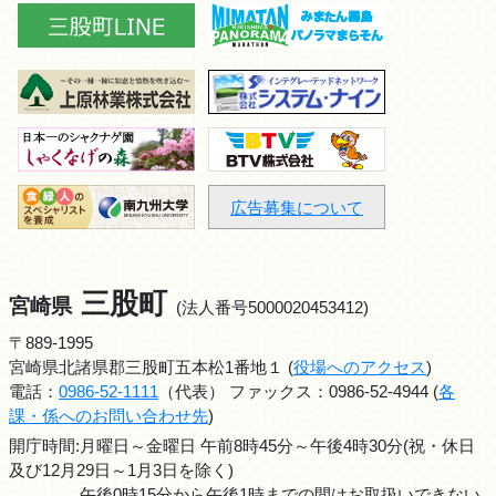
広告募集について
三股町
宮崎県
(法人番号5000020453412)
〒889-1995
宮崎県北諸県郡三股町五本松1番地１ (
役場へのアクセス
)
電話：
0986-52-1111
（代表） ファックス：0986-52-4944 (
各
課・係へのお問い合わせ先
)
開庁時間:月曜日～金曜日 午前8時45分～午後4時30分(祝・休日
及び12月29日～1月3日を除く)
午後0時15分から午後1時までの間はお取扱いできない