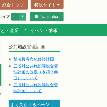
特設サイト
総合トップ
Translation
サイズ
中
大
ごと・産業
イベント情報
公共施設管理計画
舗装長寿命化修繕計画
三股町公共施設等総合管
理計画の改定（令和３年
度）について
三股町公共施設等総合管
理計画について
7
よく見られるページ