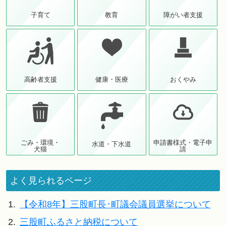
子育て
教育
障がい者支援
高齢者支援
健康・医療
おくやみ
ごみ・環境・
申請書様式・電子申
水道・下水道
犬猫
請
よく見られるページ
1.
【令和8年】三股町長･町議会議員選挙について
2.
三股町ふるさと納税について