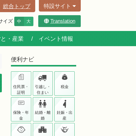
特設サイト
総合トップ
Translation
サイズ
中
大
ごと・産業
イベント情報
便利ナビ
住民票・
引越し・
税金
証明
住まい
保険・年
結婚・離
妊娠・出
金
婚
産