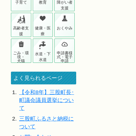
子育て
教育
障がい者
支援
高齢者支
健康・医
おくやみ
援
療
ごみ・環
申請書様
水道・下
境・
式・電子
水道
犬猫
申請
よく見られるページ
1.
【令和8年】三股町長･
町議会議員選挙につい
て
2.
三股町ふるさと納税に
ついて