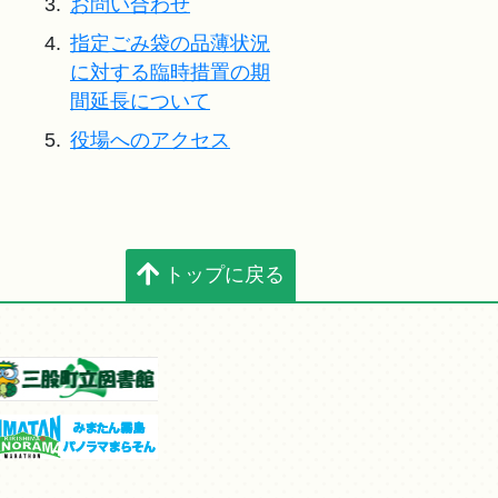
3.
お問い合わせ
4.
指定ごみ袋の品薄状況
に対する臨時措置の期
間延長について
5.
役場へのアクセス
トップに戻る