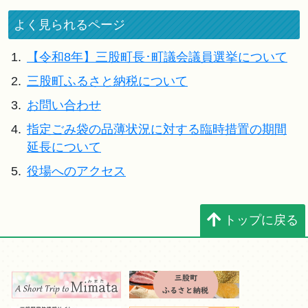
よく見られるページ
1.
【令和8年】三股町長･町議会議員選挙について
2.
三股町ふるさと納税について
3.
お問い合わせ
4.
指定ごみ袋の品薄状況に対する臨時措置の期間
延長について
5.
役場へのアクセス
トップに戻る