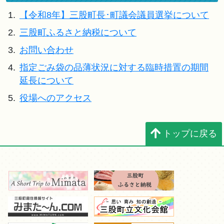
1.
【令和8年】三股町長･町議会議員選挙について
2.
三股町ふるさと納税について
3.
お問い合わせ
4.
指定ごみ袋の品薄状況に対する臨時措置の期間
延長について
5.
役場へのアクセス
トップに戻る