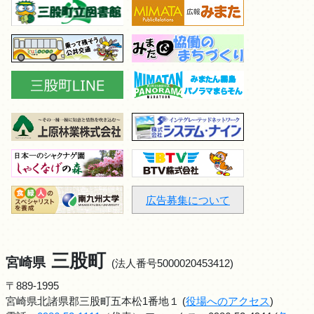
広告募集について
三股町
宮崎県
(法人番号5000020453412)
〒889-1995
宮崎県北諸県郡三股町五本松1番地１ (
役場へのアクセス
)