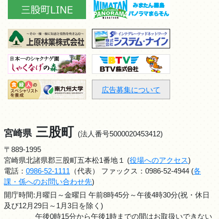
広告募集について
三股町
宮崎県
(法人番号5000020453412)
〒889-1995
宮崎県北諸県郡三股町五本松1番地１ (
役場へのアクセス
)
電話：
0986-52-1111
（代表） ファックス：0986-52-4944 (
各
課・係へのお問い合わせ先
)
開庁時間:月曜日～金曜日 午前8時45分～午後4時30分(祝・休日
及び12月29日～1月3日を除く)
午後0時15分から午後1時までの間はお取扱いできない