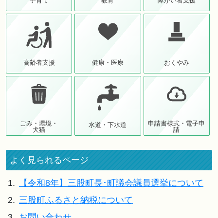
子育て
教育
障がい者支援
高齢者支援
健康・医療
おくやみ
ごみ・環境・
申請書様式・電子申
水道・下水道
犬猫
請
よく見られるページ
1.
【令和8年】三股町長･町議会議員選挙について
2.
三股町ふるさと納税について
3.
お問い合わせ