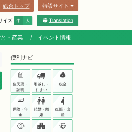
特設サイト
総合トップ
Translation
サイズ
中
大
ごと・産業
イベント情報
便利ナビ
住民票・
引越し・
税金
証明
住まい
保険・年
結婚・離
妊娠・出
金
婚
産