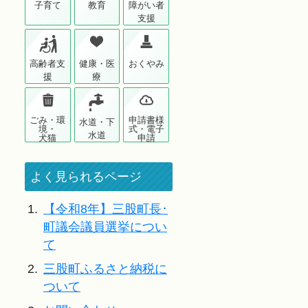
子育て
教育
障がい者
支援
高齢者支
健康・医
おくやみ
援
療
ごみ・環
申請書様
水道・下
境・
式・電子
水道
犬猫
申請
よく見られるページ
1.
【令和8年】三股町長･
町議会議員選挙につい
て
2.
三股町ふるさと納税に
ついて