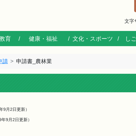
文字
教育
健康・福祉
文化・スポーツ
し
申請
申請書_農林業
9年9月2日更新）
19年9月2日更新）