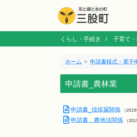
くらし・手続き
子育て・
ホーム
申請書様式・電子
申請書_農林業
申請書_伐採届関係
（201
申請書＿農地法関係
（20