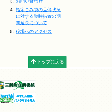
3.
お問い合わせ
4.
指定ごみ袋の品薄状況
に対する臨時措置の期
間延長について
5.
役場へのアクセス
トップに戻る