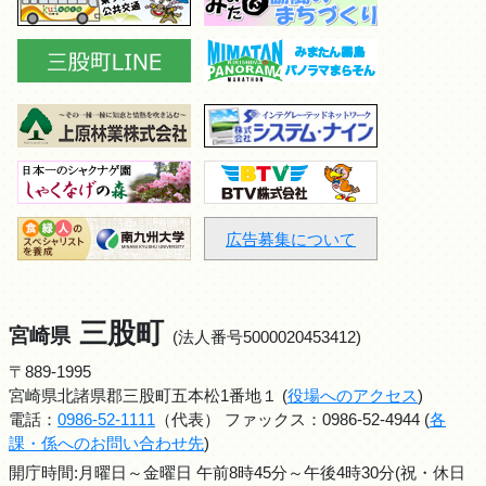
広告募集について
三股町
宮崎県
(法人番号5000020453412)
〒889-1995
宮崎県北諸県郡三股町五本松1番地１ (
役場へのアクセス
)
電話：
0986-52-1111
（代表） ファックス：0986-52-4944 (
各
課・係へのお問い合わせ先
)
開庁時間:月曜日～金曜日 午前8時45分～午後4時30分(祝・休日