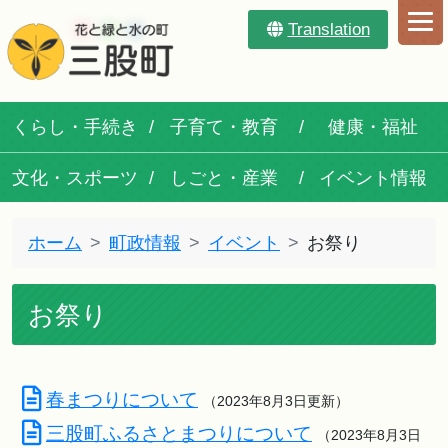
Translation
くらし・手続き
子育て・教育
健康・福祉
文化・スポーツ
しごと・産業
イベント情報
ホーム
町政情報
イベント
お祭り
お祭り
春まつりについて
（2023年8月3日更新）
三股町ふるさとまつりについて
（2023年8月3日