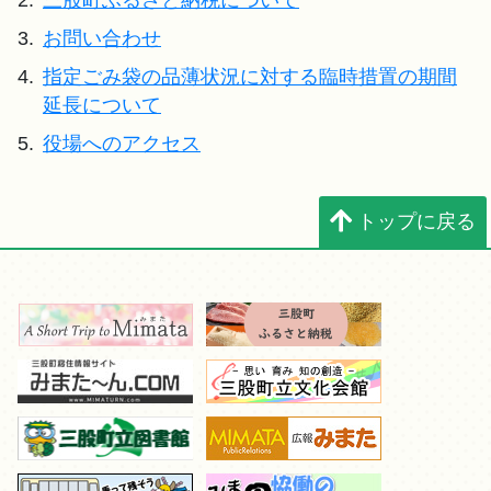
2.
三股町ふるさと納税について
3.
お問い合わせ
4.
指定ごみ袋の品薄状況に対する臨時措置の期間
延長について
5.
役場へのアクセス
トップに戻る