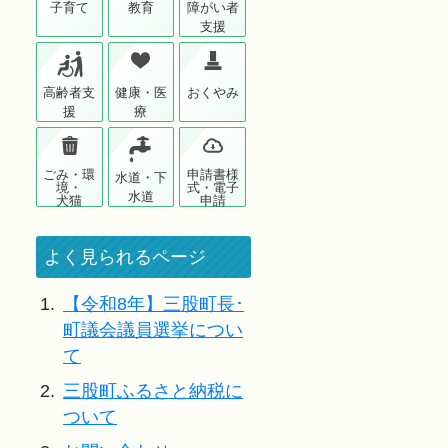
子育て
教育
障がい者
支援
高齢者支
健康・医
おくやみ
援
療
ごみ・環
申請書様
水道・下
境・
式・電子
水道
犬猫
申請
よく見られるページ
1.
【令和8年】三股町長･
町議会議員選挙につい
て
2.
三股町ふるさと納税に
ついて