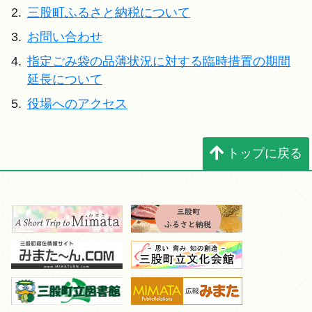
2.
三股町ふるさと納税について
3.
お問い合わせ
4.
指定ごみ袋の品薄状況に対する臨時措置の期間
延長について
5.
役場へのアクセス
トップに戻る