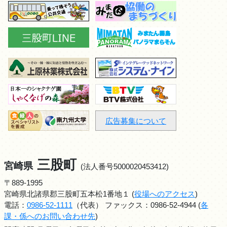
広告募集について
三股町
宮崎県
(法人番号5000020453412)
〒889-1995
宮崎県北諸県郡三股町五本松1番地１ (
役場へのアクセス
)
電話：
0986-52-1111
（代表） ファックス：0986-52-4944 (
各
課・係へのお問い合わせ先
)