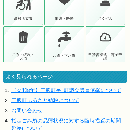
高齢者支援
健康・医療
おくやみ
ごみ・環境・
申請書様式・電子申
水道・下水道
犬猫
請
よく見られるページ
1.
【令和8年】三股町長･町議会議員選挙について
2.
三股町ふるさと納税について
3.
お問い合わせ
4.
指定ごみ袋の品薄状況に対する臨時措置の期間
延長について