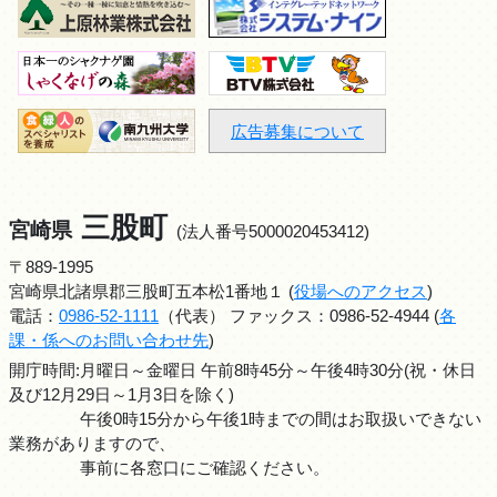
広告募集について
三股町
宮崎県
(法人番号5000020453412)
〒889-1995
宮崎県北諸県郡三股町五本松1番地１ (
役場へのアクセス
)
電話：
0986-52-1111
（代表） ファックス：0986-52-4944 (
各
課・係へのお問い合わせ先
)
開庁時間:月曜日～金曜日 午前8時45分～午後4時30分(祝・休日
及び12月29日～1月3日を除く)
午後0時15分から午後1時までの間はお取扱いできない
業務がありますので、
事前に各窓口にご確認ください。