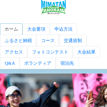
ホーム
大会要項
申込方法
ふるさと納税
コース
交通規制
アクセス
フォトコンテスト
大会結果
Q&A
ボランティア
宿泊先