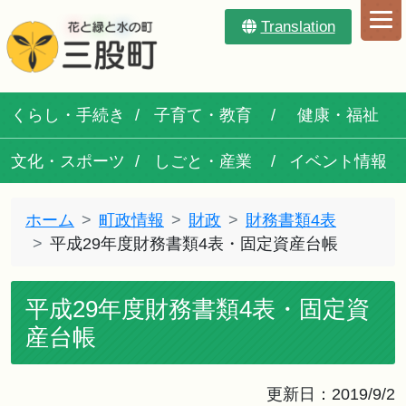
Translation
くらし・手続き
子育て・教育
健康・福祉
文化・スポーツ
しごと・産業
イベント情報
ホーム
町政情報
財政
財務書類4表
平成29年度財務書類4表・固定資産台帳
平成29年度財務書類4表・固定資
産台帳
更新日：2019/9/2