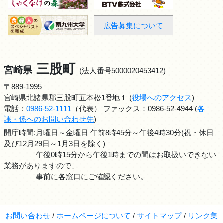
広告募集について
三股町
宮崎県
(法人番号5000020453412)
〒889-1995
宮崎県北諸県郡三股町五本松1番地１ (
役場へのアクセス
)
電話：
0986-52-1111
（代表） ファックス：0986-52-4944 (
各
課・係へのお問い合わせ先
)
開庁時間:月曜日～金曜日 午前8時45分～午後4時30分(祝・休日
及び12月29日～1月3日を除く)
午後0時15分から午後1時までの間はお取扱いできない
業務がありますので、
事前に各窓口にご確認ください。
お問い合わせ
/
ホームページについて
/
サイトマップ
/
リンク集