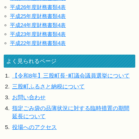
平成26年度財務書類4表
平成25年度財務書類4表
平成24年度財務書類4表
平成23年度財務書類4表
平成22年度財務書類4表
よく見られるページ
1.
【令和8年】三股町長･町議会議員選挙について
2.
三股町ふるさと納税について
3.
お問い合わせ
4.
指定ごみ袋の品薄状況に対する臨時措置の期間
延長について
5.
役場へのアクセス