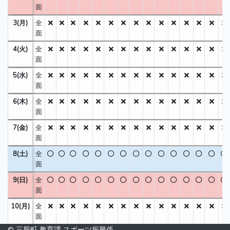
面
3(月)
全
面
4(火)
全
面
5(水)
全
面
6(木)
全
面
7(金)
全
面
8(土)
全
面
9(日)
全
面
10(月)
全
面
© 三股町 教育課 スポーツ振興係