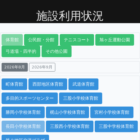
施設利用状況
体育館
公民館・分館
テニスコート
旭ヶ丘運動公園
弓道場・四半的
その他公園
2026年8月
2026年9月
町体育館
西部地区体育館
武道体育館
多目的スポーツセンター
三股小学校体育館
勝岡小学校体育館
梶山小学校体育館
宮村小学校体育館
長田小学校体育館
三股西小学校体育館
三股中学校体育館