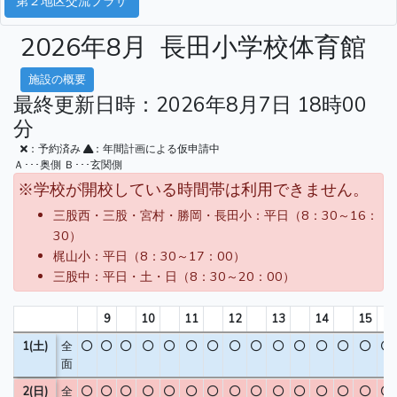
第２地区交流プラザ
2026年8月
長田小学校体育館
施設の概要
最終更新日時：2026年8月7日 18時00
分
：予約済み
：年間計画による仮申請中
Ａ･･･奥側 Ｂ･･･玄関側
※学校が開校している時間帯は利用できません。
三股西・三股・宮村・勝岡・長田小：平日（8：30～16：
30）
梶山小：平日（8：30～17：00）
三股中：平日・土・日（8：30～20：00）
9
10
11
12
13
14
15
1(土)
全
面
2(日)
全