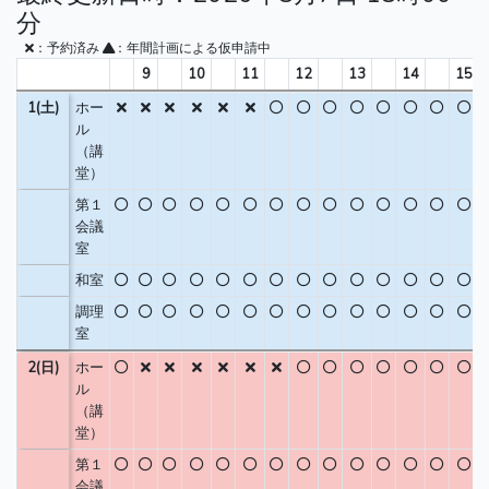
分
：予約済み
：年間計画による仮申請中
9
10
11
12
13
14
15
1(土)
ホー
ル
（講
堂）
第１
会議
室
和室
調理
室
2(日)
ホー
ル
（講
堂）
第１
会議