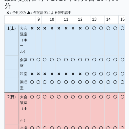
分
：予約済み
：年間計画による仮申請中
9
10
11
12
13
14
15
1(土)
大会
議室
（ホ
ー
ル）
会議
室
和室
調理
室
2(日)
大会
議室
（ホ
ー
ル）
会議