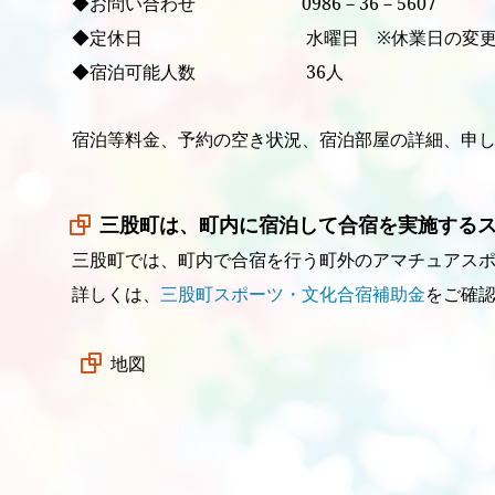
◆お問い合わせ 0986－36－5607
◆定休日 水曜日 ※休業日の変更がござい
◆宿泊可能人数 36人
宿泊等料金、予約の空き状況、宿泊部屋の詳細、申
三股町は、町内に宿泊して合宿を実施する
三股町では、町内で合宿を行う町外のアマチュアス
詳しくは、
三股町スポーツ・文化合宿補助金
をご確
地図