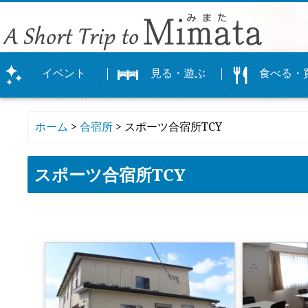
イベント
見る・遊ぶ
食べる・
まつり
イベント
体験
観光農園
カレンダー
公園
登山
神社
文化・史跡
ぐるめマップ
飲食店
お土産
お店
物産館よかも
オリジナルグ
ホーム
>
合宿所
> スポーツ合宿所TCY
スポーツ合宿所TCY