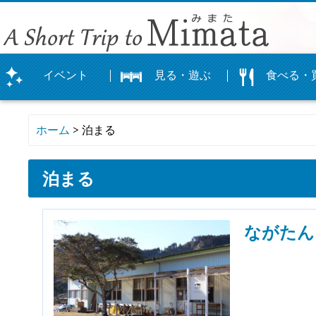
イベント
見る・遊ぶ
食べる・
まつり
イベント
体験
観光農園
カレンダー
公園
登山
神社
文化・史跡
ぐるめマップ
飲食店
お土産
お店
物産館よかも
オリジナルグ
ホーム
> 泊まる
泊まる
ながたん